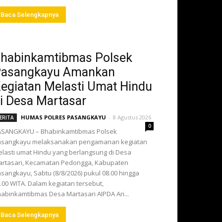
Baca Selengkapnya
habinkamtibmas Polsek
asangkayu Amankan
egiatan Melasti Umat Hindu
i Desa Martasar
HUMAS POLRES PASANGKAYU
-
8 Agustus 2026
ERITA
0
ASANGKAYU – Bhabinkamtibmas Polsek
asangkayu melaksanakan pengamanan kegiatan
lasti umat Hindu yang berlangsung di Desa
rtasari, Kecamatan Pedongga, Kabupaten
sangkayu, Sabtu (8/8/2026) pukul 08.00 hingga
.00 WITA. Dalam kegiatan tersebut,
abinkamtibmas Desa Martasari AIPDA Ari...
Baca Selengkapnya