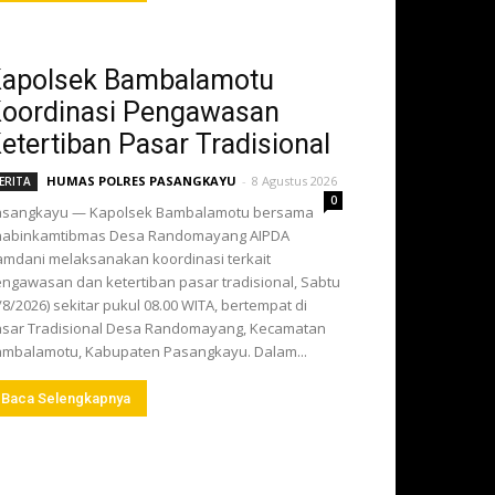
apolsek Bambalamotu
oordinasi Pengawasan
etertiban Pasar Tradisional
HUMAS POLRES PASANGKAYU
-
8 Agustus 2026
ERITA
0
asangkayu — Kapolsek Bambalamotu bersama
habinkamtibmas Desa Randomayang AIPDA
mdani melaksanakan koordinasi terkait
ngawasan dan ketertiban pasar tradisional, Sabtu
/8/2026) sekitar pukul 08.00 WITA, bertempat di
sar Tradisional Desa Randomayang, Kecamatan
mbalamotu, Kabupaten Pasangkayu. Dalam...
Baca Selengkapnya