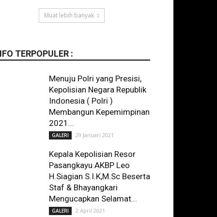
Muat lebih banyak
NFO TERPOPULER :
Menuju Polri yang Presisi,
Kepolisian Negara Republik
Indonesia ( Polri )
Membangun Kepemimpinan
2021...
29 Januari 2021
GALERI
Kepala Kepolisian Resor
Pasangkayu AKBP Leo
H.Siagian S.I.K,M.Sc Beserta
Staf & Bhayangkari
Mengucapkan Selamat...
2 April 2021
GALERI