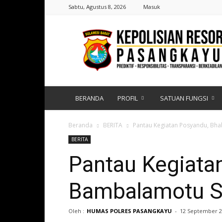
Sabtu, Agustus 8, 2026
Masuk
Polres
Pasangkayu
|
Sulawesi
Barat
BERANDA
PROFIL
SATUAN FUNGSI
Beranda
BERITA
Pantau Kegiatan Posyandu, B
BERITA
Pantau Kegiata
Bambalamotu S
Oleh :
HUMAS POLRES PASANGKAYU
-
12 September 2