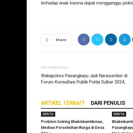
terhadap anak karena dapat mengganggu psik
Share
Info sebelumnya
Wakapolres Pasangkayu Jadi Narasumber di
Forum Konsultasi Publik Polda Sulbar 2024,
ARTIKEL TERKAIT
DARI PENULIS
BERITA
BERITA
Problem Solving Bhabinkamtibmas,
Bhabinkamt
Mediasi Perselisihan Warga di Desa
Pasangkayu