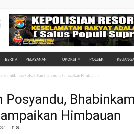
BERITA
PELAYANAN
TUPOKSI
POLSEK
KEUANG
habinkamtibmas Polsek Bambalamotu Sampaikan Himbauan
n Posyandu, Bhabinkam
ampaikan Himbauan
024
52