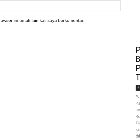
owser ini untuk lain kali saya berkomentar.
P
B
P
T
B
Pa
Pa
so
Ru
Ti
se
di