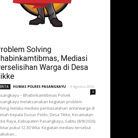
roblem Solving
habinkamtibmas, Mediasi
erselisihan Warga di Desa
ikke
HUMAS POLRES PASANGKAYU
-
8 Agustus 2026
ERITA
0
sangkayu – Bhabinkamtibmas Polsek
sangkayu melaksanakan kegiatan problem
lving melalui mediasi permasalahan antarwarga di
mah Kepala Dusun Petilo, Desa Tikke, Kecamatan
kke Raya, Kabupaten Pasangkayu, Sabtu (8/8/2026)
kitar pukul 12.30 Wita. Kegiatan mediasi tersebut
lakukan...