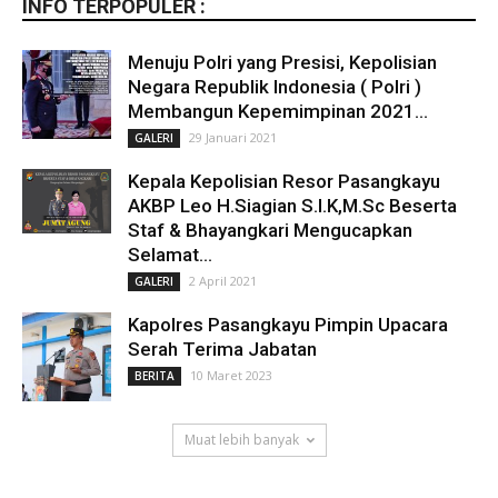
INFO TERPOPULER :
Menuju Polri yang Presisi, Kepolisian
Negara Republik Indonesia ( Polri )
Membangun Kepemimpinan 2021...
29 Januari 2021
GALERI
Kepala Kepolisian Resor Pasangkayu
AKBP Leo H.Siagian S.I.K,M.Sc Beserta
Staf & Bhayangkari Mengucapkan
Selamat...
2 April 2021
GALERI
Kapolres Pasangkayu Pimpin Upacara
Serah Terima Jabatan
10 Maret 2023
BERITA
Muat lebih banyak