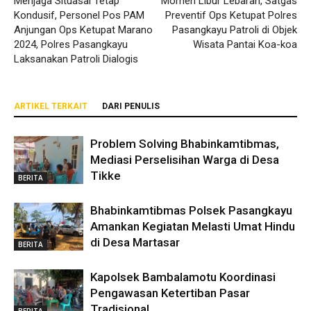
Menjaga Situasai Tetap
Momen Libur Lebaran, Satgas
Kondusif, Personel Pos PAM
Preventif Ops Ketupat Polres
Anjungan Ops Ketupat Marano
Pasangkayu Patroli di Objek
2024, Polres Pasangkayu
Wisata Pantai Koa-koa
Laksanakan Patroli Dialogis
ARTIKEL TERKAIT
DARI PENULIS
Problem Solving Bhabinkamtibmas,
Mediasi Perselisihan Warga di Desa
Tikke
BERITA
Bhabinkamtibmas Polsek Pasangkayu
Amankan Kegiatan Melasti Umat Hindu
di Desa Martasar
BERITA
Kapolsek Bambalamotu Koordinasi
Pengawasan Ketertiban Pasar
Tradisional
BERITA