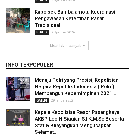
BERITA
Kapolsek Bambalamotu Koordinasi
Pengawasan Ketertiban Pasar
Tradisional
8 Agustus 2026
BERITA
Muat lebih banyak
INFO TERPOPULER :
Menuju Polri yang Presisi, Kepolisian
Negara Republik Indonesia ( Polri )
Membangun Kepemimpinan 2021...
29 Januari 2021
GALERI
Kepala Kepolisian Resor Pasangkayu
AKBP Leo H.Siagian S.I.K,M.Sc Beserta
Staf & Bhayangkari Mengucapkan
Selamat...