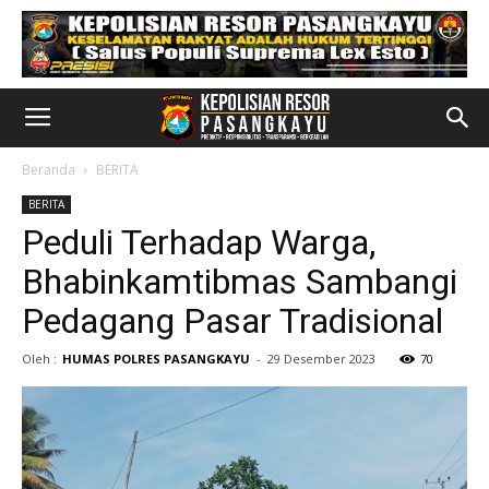
Beranda
BERITA
BERITA
Peduli Terhadap Warga,
Bhabinkamtibmas Sambangi
Pedagang Pasar Tradisional
Oleh :
HUMAS POLRES PASANGKAYU
-
29 Desember 2023
70