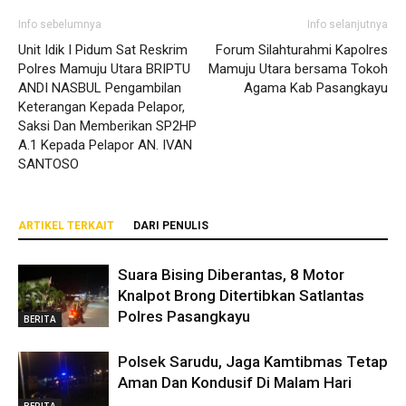
Info sebelumnya
Info selanjutnya
Unit Idik I Pidum Sat Reskrim
Forum Silahturahmi Kapolres
Polres Mamuju Utara BRIPTU
Mamuju Utara bersama Tokoh
ANDI NASBUL Pengambilan
Agama Kab Pasangkayu
Keterangan Kepada Pelapor,
Saksi Dan Memberikan SP2HP
A.1 Kepada Pelapor AN. IVAN
SANTOSO
ARTIKEL TERKAIT
DARI PENULIS
Suara Bising Diberantas, 8 Motor
Knalpot Brong Ditertibkan Satlantas
Polres Pasangkayu
BERITA
Polsek Sarudu, Jaga Kamtibmas Tetap
Aman Dan Kondusif Di Malam Hari
BERITA