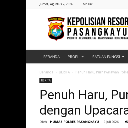
Jumat, Agustus 7, 2026
Masuk
Polres
Pasangkayu
|
Sulawesi
Barat
BERANDA
PROFIL
SATUAN FUNGSI
Beranda
BERITA
Penuh Haru, Purnawirawan Polr
BERITA
Penuh Haru, Pu
dengan Upacar
Oleh :
HUMAS POLRES PASANGKAYU
-
2 Juli 2026