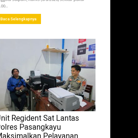
.00...
Baca Selengkapnya
nit Regident Sat Lantas
olres Pasangkayu
aksimalkan Pelayanan