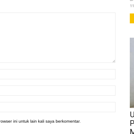
11
U
owser ini untuk lain kali saya berkomentar.
P
M