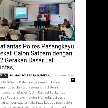
atlantas Polres Pasangkayu
ekali Calon Satpam dengan
2 Gerakan Dasar Lalu
intas,
HUMAS POLRES PASANGKAYU
-
6 Agustus 2026
ERITA
0
ASANGKAYU - Dalam rangka meningkatkan
emampuan dan profesionalisme Satuan
ngamanan (Satpam), Unit Kamsel Sat Lantas
lres Pasangkayu memberikan edukasi serta
latihan pengaturan lalu lintas kepada para calon
ggota Satpam, Kamis (6/8/2026) sekitar pukul