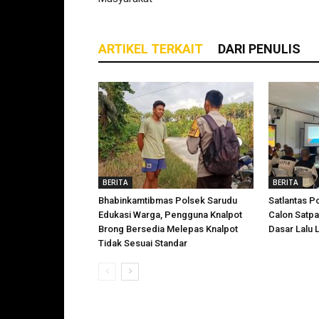
ARTIKEL TERKAIT
DARI PENULIS
BERITA
BERITA
Bhabinkamtibmas Polsek Sarudu
Satlantas P
Edukasi Warga, Pengguna Knalpot
Calon Satp
Brong Bersedia Melepas Knalpot
Dasar Lalu L
Tidak Sesuai Standar