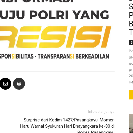
S
P
B
T
B
Pa
BR
ed
pe
20
Ke
Info selanjutnya
Surprise dari Kodim 1427/Pasangkayu, Momen
Haru Warnai Syukuran Hari Bhayangkara ke-80 di
Polres Pasangkayu