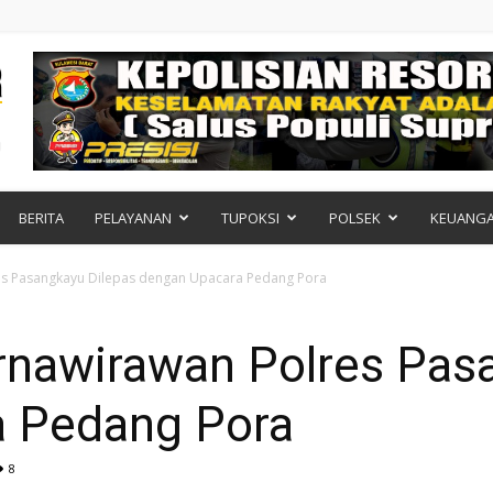
BERITA
PELAYANAN
TUPOKSI
POLSEK
KEUANG
es Pasangkayu Dilepas dengan Upacara Pedang Pora
rnawirawan Polres Pas
a Pedang Pora
8