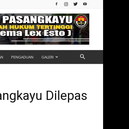
AN
PENGADUAN
GALERI
angkayu Dilepas