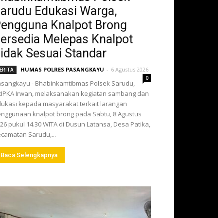
arudu Edukasi Warga,
engguna Knalpot Brong
ersedia Melepas Knalpot
idak Sesuai Standar
HUMAS POLRES PASANGKAYU
-
6 Agustus 2026
ERITA
0
sangkayu - Bhabinkamtibmas Polsek Sarudu,
IPKA Irwan, melaksanakan kegiatan sambang dan
ukasi kepada masyarakat terkait larangan
nggunaan knalpot brong pada Sabtu, 8 Agustus
26 pukul 14.30 WITA di Dusun Latansa, Desa Patika,
camatan Sarudu,...
Baca Selengkapnya