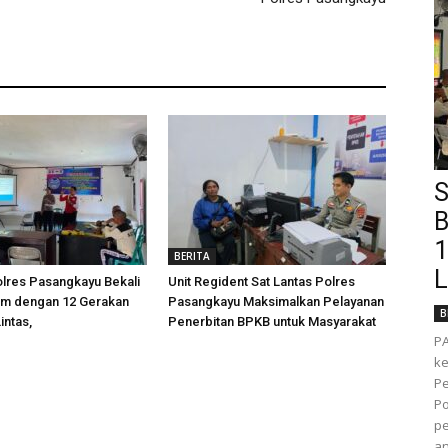
S
B
1
BERITA
L
olres Pasangkayu Bekali
Unit Regident Sat Lantas Polres
am dengan 12 Gerakan
Pasangkayu Maksimalkan Pelayanan
B
intas,
Penerbitan BPKB untuk Masyarakat
P
k
Pe
Po
pe
an