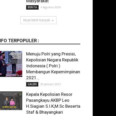
Masyarakat
6 Agustus 2026
BERITA
Muat lebih banyak
NFO TERPOPULER :
Menuju Polri yang Presisi,
Kepolisian Negara Republik
Indonesia ( Polri )
Membangun Kepemimpinan
2021...
29 Januari 2021
GALERI
Kepala Kepolisian Resor
Pasangkayu AKBP Leo
H.Siagian S.I.K,M.Sc Beserta
Staf & Bhayangkari