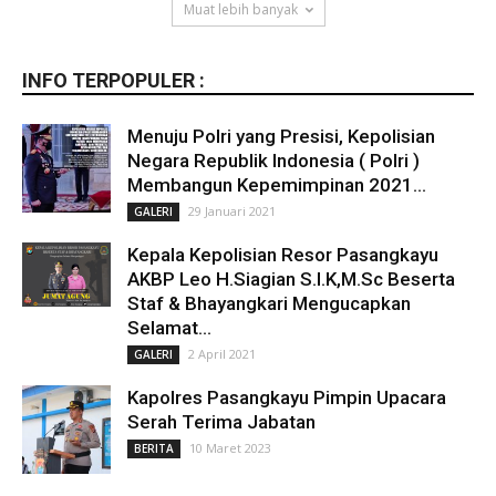
Muat lebih banyak
INFO TERPOPULER :
Menuju Polri yang Presisi, Kepolisian
Negara Republik Indonesia ( Polri )
Membangun Kepemimpinan 2021...
29 Januari 2021
GALERI
Kepala Kepolisian Resor Pasangkayu
AKBP Leo H.Siagian S.I.K,M.Sc Beserta
Staf & Bhayangkari Mengucapkan
Selamat...
2 April 2021
GALERI
Kapolres Pasangkayu Pimpin Upacara
Serah Terima Jabatan
10 Maret 2023
BERITA