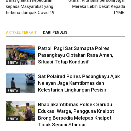
Barat giatkan kepedulian
Utara : Kita Bina personil Agar
kepada Masyarakat yang
Mereka Lebih Dekat Kepada
terkena dampak Covid 19
TYME.
ARTIKEL TERKAIT
DARI PENULIS
Patroli Pagi Sat Samapta Polres
Pasangkayu Ciptakan Rasa Aman,
Situasi Tetap Kondusif
BERITA
Sat Polairud Polres Pasangkayu Ajak
Nelayan Jaga Kamtibmas dan
Kelestarian Lingkungan Pesisir
BERITA
Bhabinkamtibmas Polsek Sarudu
Edukasi Warga, Pengguna Knalpot
Brong Bersedia Melepas Knalpot
BERITA
Tidak Sesuai Standar