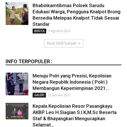
Bhabinkamtibmas Polsek Sarudu
Edukasi Warga, Pengguna Knalpot Brong
Bersedia Melepas Knalpot Tidak Sesuai
Standar
6 Agustus 2026
BERITA
Muat lebih banyak
INFO TERPOPULER :
Menuju Polri yang Presisi, Kepolisian
Negara Republik Indonesia ( Polri )
Membangun Kepemimpinan 2021...
29 Januari 2021
GALERI
Kepala Kepolisian Resor Pasangkayu
AKBP Leo H.Siagian S.I.K,M.Sc Beserta
Staf & Bhayangkari Mengucapkan
Selamat...