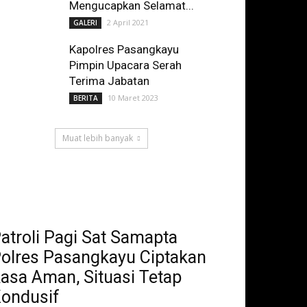
Mengucapkan Selamat...
2 April 2021
GALERI
Kapolres Pasangkayu
Pimpin Upacara Serah
Terima Jabatan
10 Maret 2023
BERITA
Muat lebih banyak
atroli Pagi Sat Samapta
olres Pasangkayu Ciptakan
asa Aman, Situasi Tetap
ondusif