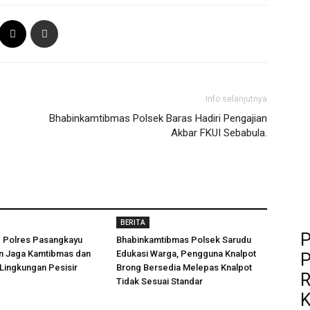
Info selanjutnya
Bhabinkamtibmas Polsek Baras Hadiri Pengajian
Akbar FKUI Sebabula.
BERITA
P
d Polres Pasangkayu
Bhabinkamtibmas Polsek Sarudu
an Jaga Kamtibmas dan
Edukasi Warga, Pengguna Knalpot
P
 Lingkungan Pesisir
Brong Bersedia Melepas Knalpot
R
Tidak Sesuai Standar
K