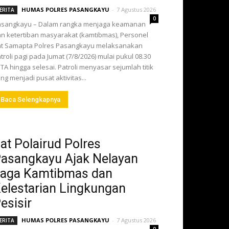
HUMAS POLRES PASANGKAYU
-
7 Agustus 2026
ERITA
0
asangkayu – Dalam rangka menjaga keamanan
n ketertiban masyarakat (kamtibmas), Personel
t Samapta Polres Pasangkayu melaksanakan
troli pagi pada Jumat (7/8/2026) mulai pukul 08.30
TA hingga selesai. Patroli menyasar sejumlah titik
ng menjadi pusat aktivitas...
Baca Selengkapnya
at Polairud Polres
asangkayu Ajak Nelayan
aga Kamtibmas dan
elestarian Lingkungan
esisir
HUMAS POLRES PASANGKAYU
-
7 Agustus 2026
ERITA