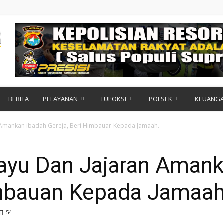
BERITA
PELAYANAN
TUPOKSI
POLSEK
KEUANG
 Amankan ibadah Gereja, Beri Himbauan Kepada Jamaah.
ayu Dan Jajaran Amank
imbauan Kepada Jamaah
54