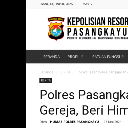
Sabtu, Agustus 8, 2026
Masuk
Polres
Pasangkayu
|
Sulawesi
Barat
BERANDA
PROFIL
SATUAN FUNGSI
Beranda
BERITA
Polres Pasangkayu Dan Jajaran
BERITA
Polres Pasangk
Gereja, Beri H
Oleh :
HUMAS POLRES PASANGKAYU
-
25 Juni 2024