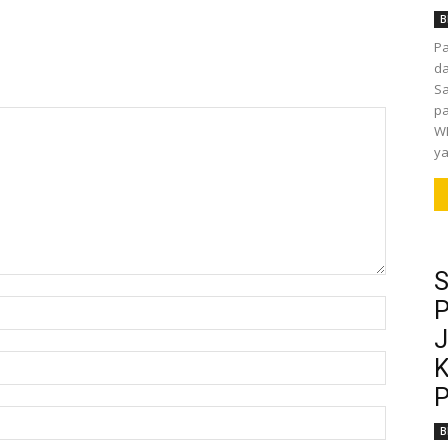
B
P
da
Sa
pa
WI
ya
S
P
J
K
P
B