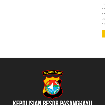
BR
ed
pe
20
Ke