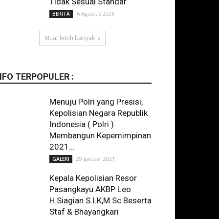
Tidak Sesuai Standar
6 Agustus 2026
BERITA
Muat lebih banyak
NFO TERPOPULER :
Menuju Polri yang Presisi,
Kepolisian Negara Republik
Indonesia ( Polri )
Membangun Kepemimpinan
2021...
29 Januari 2021
GALERI
Kepala Kepolisian Resor
Pasangkayu AKBP Leo
H.Siagian S.I.K,M.Sc Beserta
Staf & Bhayangkari