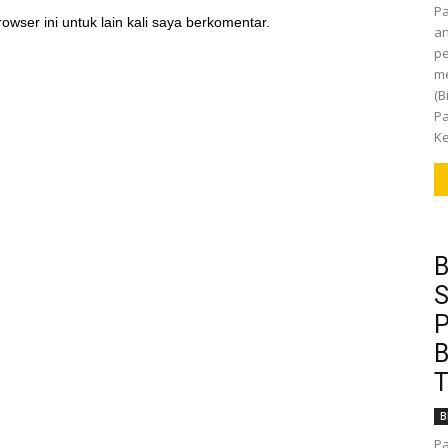
P
owser ini untuk lain kali saya berkomentar.
an
pe
m
(B
Pa
Ke
B
S
P
B
T
B
Pa