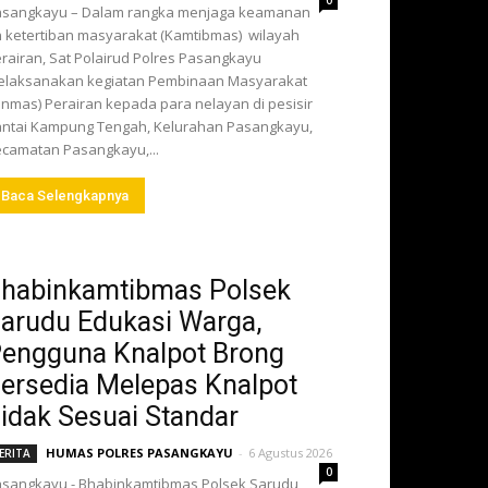
0
asangkayu – Dalam rangka menjaga keamanan
 ketertiban masyarakat (Kamtibmas) wilayah
rairan, Sat Polairud Polres Pasangkayu
elaksanakan kegiatan Pembinaan Masyarakat
inmas) Perairan kepada para nelayan di pesisir
ntai Kampung Tengah, Kelurahan Pasangkayu,
camatan Pasangkayu,...
Baca Selengkapnya
habinkamtibmas Polsek
arudu Edukasi Warga,
engguna Knalpot Brong
ersedia Melepas Knalpot
idak Sesuai Standar
HUMAS POLRES PASANGKAYU
-
6 Agustus 2026
ERITA
0
sangkayu - Bhabinkamtibmas Polsek Sarudu,