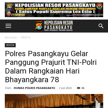
Beranda
BERITA
BERITA
Polres Pasangkayu Gelar
Panggung Prajurit TNI-Polri
Dalam Rangkaian Hari
Bhayangkara 78
Oleh :
HUMAS POLRES PASANGKAYU
-
2 Juli 2024
46