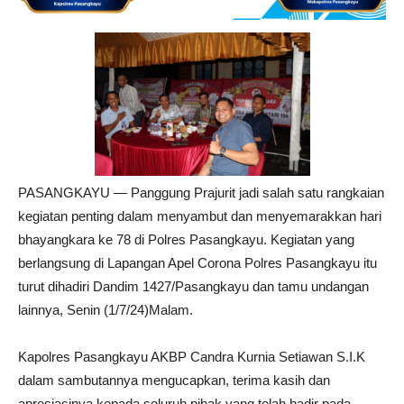
PASANGKAYU — Panggung Prajurit jadi salah satu rangkaian
kegiatan penting dalam menyambut dan menyemarakkan hari
bhayangkara ke 78 di Polres Pasangkayu. Kegiatan yang
berlangsung di Lapangan Apel Corona Polres Pasangkayu itu
turut dihadiri Dandim 1427/Pasangkayu dan tamu undangan
lainnya, Senin (1/7/24)Malam.
Kapolres Pasangkayu AKBP Candra Kurnia Setiawan S.I.K
dalam sambutannya mengucapkan, terima kasih dan
apresiasinya kepada seluruh pihak yang telah hadir pada