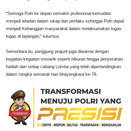
“Semoga Polri ke depan semakin profesional kemudian
menjadi teladan dalam sikap dan perilaku sehingga Polri dapat
menjadi Kebanggan masyarakat dalam melaksanakan tugas-
tugas di lapangan,” tuturnya.
Sementara itu, panggung prajurit juga diwarnai dengan
kegiatan-kegiatan menarik seperti hiburan hingga penyerahan
hadiah dari setiap cabang Lomba yang telah dipertandingkan
dalam rangka semarak hari bhayangkara ke-78.