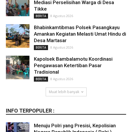
Mediasi Perselisihan Warga di Desa
Tikke
8 Agustus 2026
BERITA
Bhabinkamtibmas Polsek Pasangkayu
Amankan Kegiatan Melasti Umat Hindu di
Desa Martasar
8 Agustus 2026
BERITA
Kapolsek Bambalamotu Koordinasi
Pengawasan Ketertiban Pasar
Tradisional
8 Agustus 2026
BERITA
Muat lebih banyak
INFO TERPOPULER :
Menuju Polri yang Presisi, Kepolisian