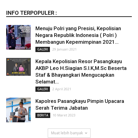
INFO TERPOPULER :
Menuju Polri yang Presisi, Kepolisian
Negara Republik Indonesia ( Polri )
Membangun Kepemimpinan 2021...
29 Januari 2021
GALERI
Kepala Kepolisian Resor Pasangkayu
AKBP Leo H.Siagian S.I.K,M.Sc Beserta
Staf & Bhayangkari Mengucapkan
Selamat...
2 April 2021
GALERI
Kapolres Pasangkayu Pimpin Upacara
Serah Terima Jabatan
10 Maret 2023
BERITA
Muat lebih banyak