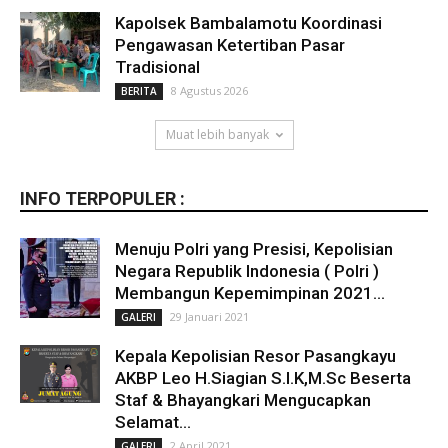
Kapolsek Bambalamotu Koordinasi
Pengawasan Ketertiban Pasar
Tradisional
8 Agustus 2026
BERITA
Muat lebih banyak
INFO TERPOPULER :
Menuju Polri yang Presisi, Kepolisian
Negara Republik Indonesia ( Polri )
Membangun Kepemimpinan 2021...
29 Januari 2021
GALERI
Kepala Kepolisian Resor Pasangkayu
AKBP Leo H.Siagian S.I.K,M.Sc Beserta
Staf & Bhayangkari Mengucapkan
Selamat...
2 April 2021
GALERI