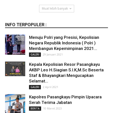
Muat lebih banyak
INFO TERPOPULER :
Menuju Polri yang Presisi, Kepolisian
Negara Republik Indonesia ( Polri )
Membangun Kepemimpinan 2021...
29 Januari 2021
GALERI
Kepala Kepolisian Resor Pasangkayu
AKBP Leo H.Siagian S.I.K,M.Sc Beserta
Staf & Bhayangkari Mengucapkan
Selamat...
2 April 2021
GALERI
Kapolres Pasangkayu Pimpin Upacara
Serah Terima Jabatan
10 Maret 2023
BERITA