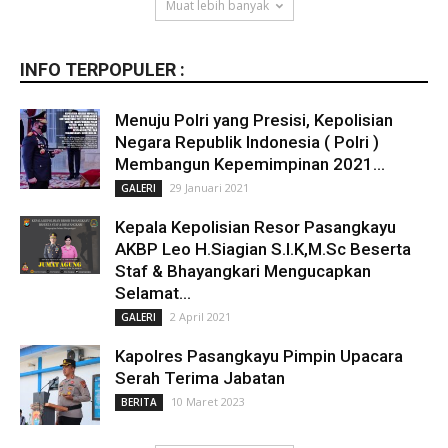
Muat lebih banyak
INFO TERPOPULER :
Menuju Polri yang Presisi, Kepolisian
Negara Republik Indonesia ( Polri )
Membangun Kepemimpinan 2021...
29 Januari 2021
GALERI
Kepala Kepolisian Resor Pasangkayu
AKBP Leo H.Siagian S.I.K,M.Sc Beserta
Staf & Bhayangkari Mengucapkan
Selamat...
2 April 2021
GALERI
Kapolres Pasangkayu Pimpin Upacara
Serah Terima Jabatan
10 Maret 2023
BERITA