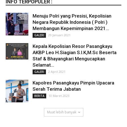
INFO TERPOPULER :
Menuju Polri yang Presisi, Kepolisian
Negara Republik Indonesia ( Polri )
Membangun Kepemimpinan 2021...
29 Januari 2021
GALERI
Kepala Kepolisian Resor Pasangkayu
AKBP Leo H.Siagian S.I.K,M.Sc Beserta
Staf & Bhayangkari Mengucapkan
Selamat...
2 April 2021
GALERI
Kapolres Pasangkayu Pimpin Upacara
Serah Terima Jabatan
10 Maret 2023
BERITA
Muat lebih banyak