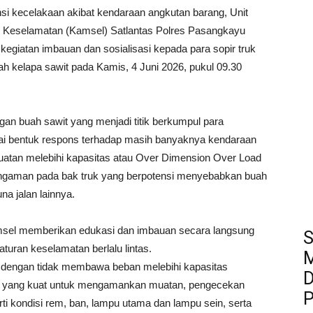
i kecelakaan akibat kendaraan angkutan barang, Unit
Keselamatan (Kamsel) Satlantas Polres Pasangkayu
egiatan imbauan dan sosialisasi kepada para sopir truk
h kelapa sawit pada Kamis, 4 Juni 2026, pukul 09.30
ngan buah sawit yang menjadi titik berkumpul para
agai bentuk respons terhadap masih banyaknya kendaraan
tan melebihi kapasitas atau Over Dimension Over Load
ngaman pada bak truk yang berpotensi menyebabkan buah
a jalan lainnya.
msel memberikan edukasi dan imbauan secara langsung
S
turan keselamatan berlalu lintas.
M
an dengan tidak membawa beban melebihi kapasitas
D
kat yang kuat untuk mengamankan muatan, pengecekan
P
i kondisi rem, ban, lampu utama dan lampu sein, serta