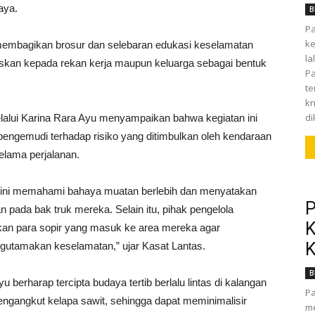
aya.
B
Pa
ke
membagikan brosur dan selebaran edukasi keselamatan
la
ruskan kepada rekan kerja maupun keluarga sebagai bentuk
Pa
t
kn
di
alui Karina Rara Ayu menyampaikan bahwa kegiatan ini
pengemudi terhadap risiko yang ditimbulkan oleh kendaraan
lama perjalanan.
si ini memahami bahaya muatan berlebih dan menyatakan
P
ada bak truk mereka. Selain itu, pihak pengelola
K
an para sopir yang masuk ke area mereka agar
K
ngutamakan keselamatan,” ujar Kasat Lantas.
B
u berharap tercipta budaya tertib berlalu lintas di kalangan
Pa
ngangkut kelapa sawit, sehingga dapat meminimalisir
me