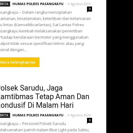
HUMAS POLRES PASANGKAYU
-
9 Agustus 2026
ERITA
0
sangkayu – Dalam rangka menciptakan
amanan, keselamatan, ketertiban dan kelancaran
lu lintas (Kamseltibcarlantas), Sat Lantas Polres
sangkayu kembali melaksanakan penertiban
erhadap kendaraan bermotor yang menggunakan
alpot tidak sesuai spesifikasi teknis atau yang
kenal dengan...
Baca Selengkapnya
olsek Sarudu, Jaga
amtibmas Tetap Aman Dan
ondusif Di Malam Hari
HUMAS POLRES PASANGKAYU
-
9 Agustus 2026
ERITA
0
sangkayu – Personel Polsek Sarudu
laksanakan patroli malam Blue Light pada Sabtu,