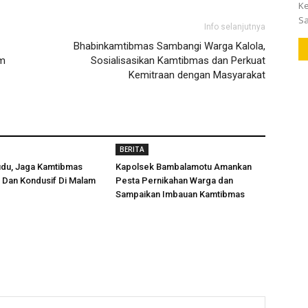
K
Sa
Info selanjutnya
Bhabinkamtibmas Sambangi Warga Kalola,
um
Sosialisasikan Kamtibmas dan Perkuat
Kemitraan dengan Masyarakat
BERITA
udu, Jaga Kamtibmas
Kapolsek Bambalamotu Amankan
 Dan Kondusif Di Malam
Pesta Pernikahan Warga dan
Sampaikan Imbauan Kamtibmas