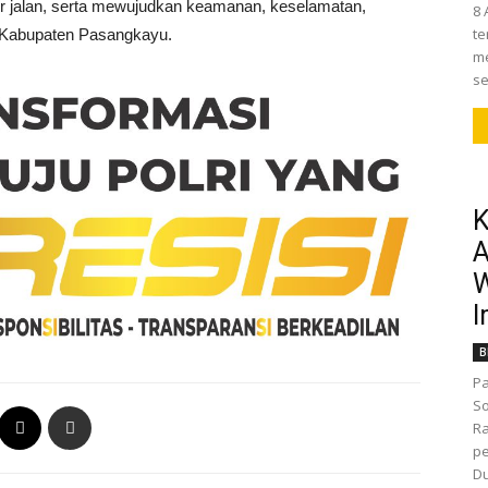
ur jalan, serta mewujudkan keamanan, keselamatan,
8 
te
ah Kabupaten Pasangkayu.
me
se
K
A
W
I
B
Pa
So
R
pe
D