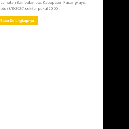
ecamatan Bambalamotu, Kabupaten Pasangkayu,
btu (8/8/2026) sekitar pukul 20.00...
Baca Selengkapnya