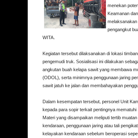
menekan potens
Keamanan dan 
melaksanakan k
pengangkut bua
WITA.
Kegiatan tersebut dilaksanakan di lokasi timba
pengemudi truk. Sosialisasi ini dilakukan seb
angkutan buah kelapa sawit yang membawa mua
(ODOL), serta minimnya penggunaan jaring pe
sawit jatuh ke jalan dan membahayakan penggun
Dalam kesempatan tersebut, personel Unit Ka
kepada para sopir terkait pentingnya mematuhi a
Materi yang disampaikan meliputi tertib muat
kendaraan, penggunaan jaring atau tali pengi
kelayakan kendaraan sebelum beroperasi sepert