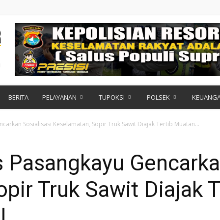
BERITA
PELAYANAN
TUPOKSI
POLSEK
KEUANG
carkan Sosialisasi Keselamatan, Sopir Truk Sawit Diajak Tertib Muatan...
s Pasangkayu Gencarkan
pir Truk Sawit Diajak 
OL