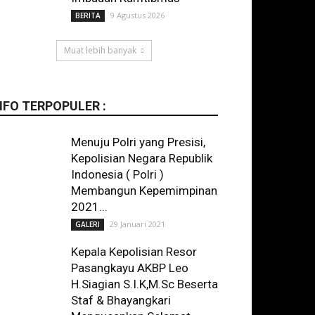
9 Agustus 2026
BERITA
Muat lebih banyak
NFO TERPOPULER :
Menuju Polri yang Presisi,
Kepolisian Negara Republik
Indonesia ( Polri )
Membangun Kepemimpinan
2021...
29 Januari 2021
GALERI
Kepala Kepolisian Resor
Pasangkayu AKBP Leo
H.Siagian S.I.K,M.Sc Beserta
Staf & Bhayangkari