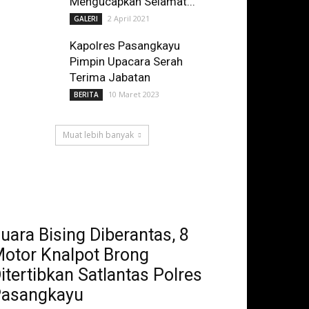
Mengucapkan Selamat...
2 April 2021
GALERI
Kapolres Pasangkayu
Pimpin Upacara Serah
Terima Jabatan
10 Maret 2023
BERITA
Muat lebih banyak
uara Bising Diberantas, 8
otor Knalpot Brong
itertibkan Satlantas Polres
asangkayu