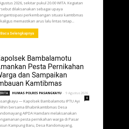
Agustus 2026, sekitar pukul 20.00 WITA. Kegiatan
rsebut dilaksanakan sebagai upaya
ngantisipasi perkembangan situasi kamtibmas
kaligus memastikan arus lalu lintas tetap...
Baca Selengkapnya
apolsek Bambalamotu
mankan Pesta Pernikahan
arga dan Sampaikan
mbauan Kamtibmas
HUMAS POLRES PASANGKAYU
-
9 Agustus 2026
ERITA
0
sangkayu — Kapolsek Bambalamotu IPTU Ayi
lihin bersama Bhabinkamtibmas Desa
andomayang AIPDA Hamdani melaksanakan
ngamanan pesta pernikahan warga di Pasar
usun Kampung Baru, Desa Randomayang,