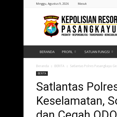
Minggu, Agustus 9, 2026
Masuk
Polres
Pasangkayu
|
Sulawesi
Barat
BERANDA
PROFIL
SATUAN FUNGSI
Beranda
BERITA
Satlantas Polres Pasangkayu Gen
BERITA
Satlantas Polre
Keselamatan, So
dan Cegah OD