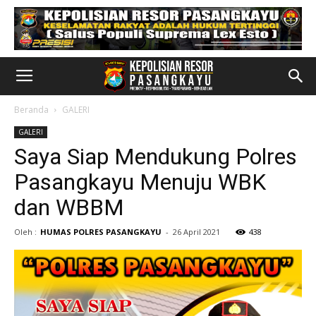
Beranda
GALERI
GALERI
Saya Siap Mendukung Polres
Pasangkayu Menuju WBK
dan WBBM
Oleh :
HUMAS POLRES PASANGKAYU
-
26 April 2021
438