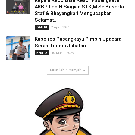
Kepala Kepolisian Resor Pasangkayu
AKBP Leo H.Siagian S.I.K,M.Sc Beserta
Staf & Bhayangkari Mengucapkan
Selamat...
2 April 2021
GALERI
Kapolres Pasangkayu Pimpin Upacara
Serah Terima Jabatan
10 Maret 2023
BERITA
Muat lebih banyak