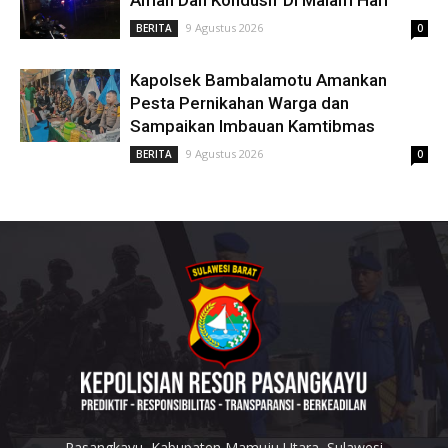
Aman Dan Kondusif Di Malam Hari
9 Agustus 2026
BERITA
0
Kapolsek Bambalamotu Amankan
Pesta Pernikahan Warga dan
Sampaikan Imbauan Kamtibmas
9 Agustus 2026
BERITA
0
Pasangkayu, Kabupaten Mamuju Utara, Sulawesi