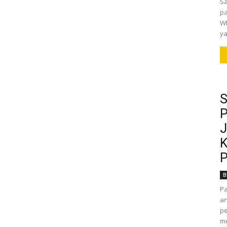
Sa
pa
WI
ya
S
P
J
K
P
B
P
an
pe
m