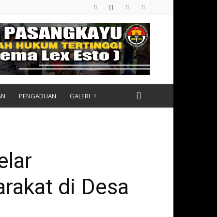
AN
PENGADUAN
GALERI
elar
rakat di Desa