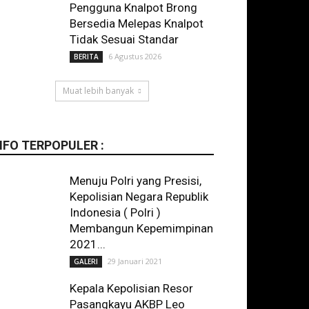
Pengguna Knalpot Brong
Bersedia Melepas Knalpot
Tidak Sesuai Standar
6 Agustus 2026
BERITA
Muat lebih banyak
NFO TERPOPULER :
Menuju Polri yang Presisi,
Kepolisian Negara Republik
Indonesia ( Polri )
Membangun Kepemimpinan
2021...
29 Januari 2021
GALERI
Kepala Kepolisian Resor
Pasangkayu AKBP Leo