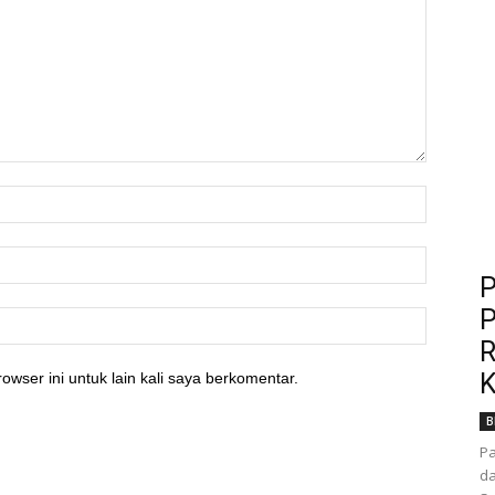
P
P
R
K
owser ini untuk lain kali saya berkomentar.
B
P
da