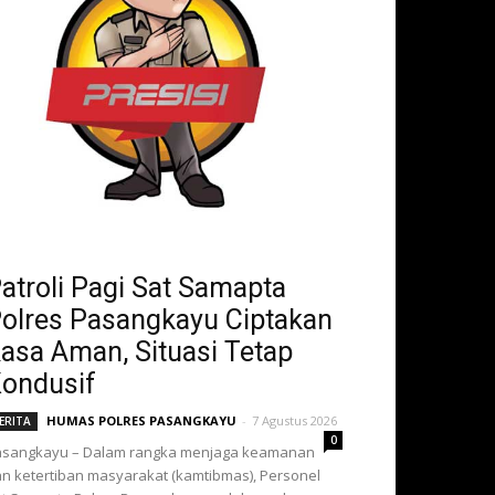
atroli Pagi Sat Samapta
olres Pasangkayu Ciptakan
asa Aman, Situasi Tetap
ondusif
HUMAS POLRES PASANGKAYU
-
7 Agustus 2026
ERITA
0
asangkayu – Dalam rangka menjaga keamanan
n ketertiban masyarakat (kamtibmas), Personel