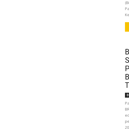
(B
Pa
Ke
B
S
P
B
T
B
Pa
BR
ed
pe
20