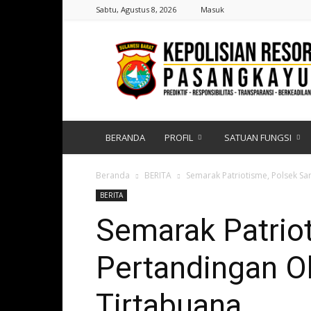
Sabtu, Agustus 8, 2026
Masuk
Polres
Pasangkayu
|
Sulawesi
Barat
BERANDA
PROFIL
SATUAN FUNGSI
Beranda
BERITA
Semarak Patriotisme, Polsek S
BERITA
Semarak Patriot
Pertandingan O
Tirtabuana