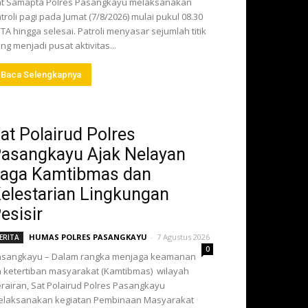
t Samapta Polres Pasangkayu melaksanakan
troli pagi pada Jumat (7/8/2026) mulai pukul 08.30
TA hingga selesai. Patroli menyasar sejumlah titik
ng menjadi pusat aktivitas...
Baca Selengkapnya
at Polairud Polres
asangkayu Ajak Nelayan
aga Kamtibmas dan
elestarian Lingkungan
esisir
HUMAS POLRES PASANGKAYU
-
7 Agustus 2026
ERITA
0
asangkayu – Dalam rangka menjaga keamanan
 ketertiban masyarakat (Kamtibmas) wilayah
rairan, Sat Polairud Polres Pasangkayu
elaksanakan kegiatan Pembinaan Masyarakat