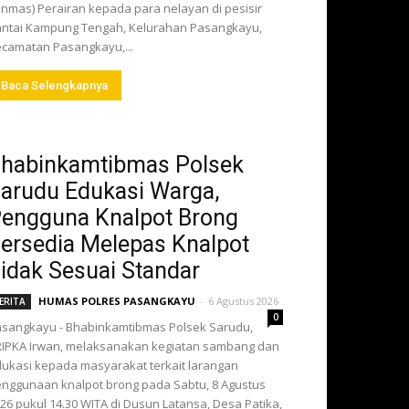
inmas) Perairan kepada para nelayan di pesisir
ntai Kampung Tengah, Kelurahan Pasangkayu,
camatan Pasangkayu,...
Baca Selengkapnya
habinkamtibmas Polsek
arudu Edukasi Warga,
engguna Knalpot Brong
ersedia Melepas Knalpot
idak Sesuai Standar
HUMAS POLRES PASANGKAYU
-
6 Agustus 2026
ERITA
0
sangkayu - Bhabinkamtibmas Polsek Sarudu,
IPKA Irwan, melaksanakan kegiatan sambang dan
ukasi kepada masyarakat terkait larangan
nggunaan knalpot brong pada Sabtu, 8 Agustus
26 pukul 14.30 WITA di Dusun Latansa, Desa Patika,