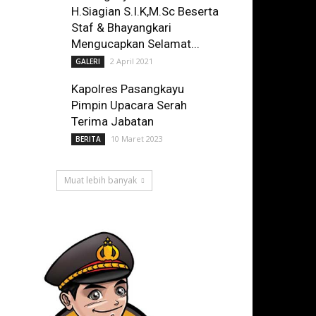
H.Siagian S.I.K,M.Sc Beserta
Staf & Bhayangkari
Mengucapkan Selamat...
2 April 2021
GALERI
Kapolres Pasangkayu
Pimpin Upacara Serah
Terima Jabatan
10 Maret 2023
BERITA
Muat lebih banyak