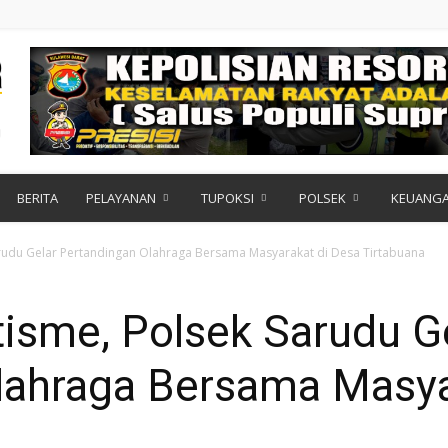
BERITA
PELAYANAN
TUPOKSI
POLSEK
KEUANG
arudu Gelar Pertandingan Olahraga Bersama Masyarakat di Desa Tirtabuana
isme, Polsek Sarudu G
lahraga Bersama Masya