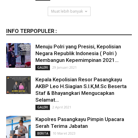
Muat lebih banyak
INFO TERPOPULER :
Menuju Polri yang Presisi, Kepolisian
Negara Republik Indonesia ( Polri )
Membangun Kepemimpinan 2021...
29 Januari 2021
GALERI
Kepala Kepolisian Resor Pasangkayu
AKBP Leo H.Siagian S.I.K,M.Sc Beserta
Staf & Bhayangkari Mengucapkan
Selamat...
2 April 2021
GALERI
Kapolres Pasangkayu Pimpin Upacara
Serah Terima Jabatan
10 Maret 2023
BERITA