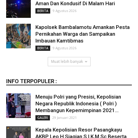
Aman Dan Kondusif Di Malam Hari
9 Agustus 2026
BERITA
Kapolsek Bambalamotu Amankan Pesta
Pernikahan Warga dan Sampaikan
Imbauan Kamtibmas
9 Agustus 2026
BERITA
Muat lebih banyak
INFO TERPOPULER :
Menuju Polri yang Presisi, Kepolisian
Negara Republik Indonesia ( Polri )
Membangun Kepemimpinan 2021...
29 Januari 2021
GALERI
Kepala Kepolisian Resor Pasangkayu
AKBP Leo H.Siagian S.I.K,M.Sc Beserta