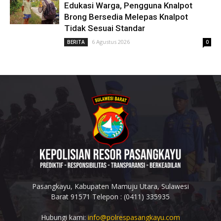
Edukasi Warga, Pengguna Knalpot
Brong Bersedia Melepas Knalpot
Tidak Sesuai Standar
6 Agustus 2026
BERITA
0
Pasangkayu, Kabupaten Mamuju Utara, Sulawesi
Barat 91571 Telepon : (0411) 335935
Hubungi kami:
info@polrespasangkayu.com