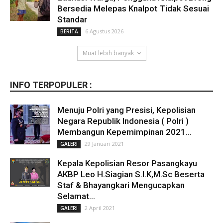
Bersedia Melepas Knalpot Tidak Sesuai
Standar
6 Agustus 2026
BERITA
Muat lebih banyak
INFO TERPOPULER :
Menuju Polri yang Presisi, Kepolisian
Negara Republik Indonesia ( Polri )
Membangun Kepemimpinan 2021...
29 Januari 2021
GALERI
Kepala Kepolisian Resor Pasangkayu
AKBP Leo H.Siagian S.I.K,M.Sc Beserta
Staf & Bhayangkari Mengucapkan
Selamat...
2 April 2021
GALERI