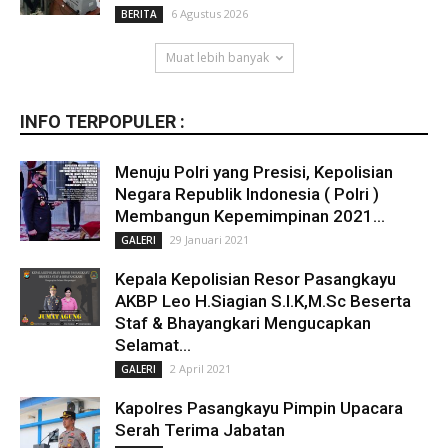
6 Agustus 2026
BERITA
Muat lebih banyak
INFO TERPOPULER :
Menuju Polri yang Presisi, Kepolisian
Negara Republik Indonesia ( Polri )
Membangun Kepemimpinan 2021...
29 Januari 2021
GALERI
Kepala Kepolisian Resor Pasangkayu
AKBP Leo H.Siagian S.I.K,M.Sc Beserta
Staf & Bhayangkari Mengucapkan
Selamat...
2 April 2021
GALERI
Kapolres Pasangkayu Pimpin Upacara
Serah Terima Jabatan