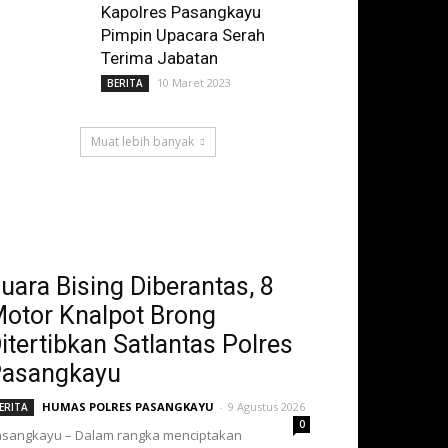
Kapolres Pasangkayu
Pimpin Upacara Serah
Terima Jabatan
10 Maret 2023
BERITA
Muat lebih banyak
uara Bising Diberantas, 8
otor Knalpot Brong
itertibkan Satlantas Polres
asangkayu
HUMAS POLRES PASANGKAYU
-
9 Agustus 2026
ERITA
0
sangkayu – Dalam rangka menciptakan