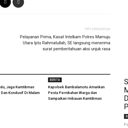
Info selanjutnya
Pelayanan Prima, Kasat Intelkam Polres Mamuju
Utara Iptu Rahmatullah, SE langsung menerima
surat pemberitahuan aksi unjuk rasa
BERITA
S
udu, Jaga Kamtibmas
Kapolsek Bambalamotu Amankan
M
 Dan Kondusif Di Malam
Pesta Pernikahan Warga dan
D
Sampaikan Imbauan Kamtibmas
P
B
Pa