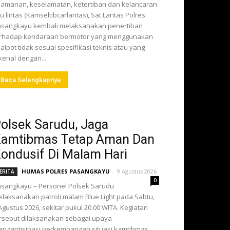
amanan, keselamatan, ketertiban dan kelancaran
lu lintas (Kamseltibcarlantas), Sat Lantas Polres
sangkayu kembali melaksanakan penertiban
erhadap kendaraan bermotor yang menggunakan
alpot tidak sesuai spesifikasi teknis atau yang
kenal dengan...
Baca Selengkapnya
olsek Sarudu, Jaga
amtibmas Tetap Aman Dan
ondusif Di Malam Hari
HUMAS POLRES PASANGKAYU
-
9 Agustus 2026
ERITA
0
sangkayu – Personel Polsek Sarudu
laksanakan patroli malam Blue Light pada Sabtu,
Agustus 2026, sekitar pukul 20.00 WITA. Kegiatan
rsebut dilaksanakan sebagai upaya
ngantisipasi perkembangan situasi kamtibmas