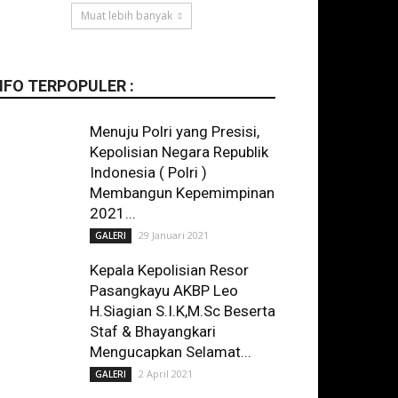
Muat lebih banyak
NFO TERPOPULER :
Menuju Polri yang Presisi,
Kepolisian Negara Republik
Indonesia ( Polri )
Membangun Kepemimpinan
2021...
29 Januari 2021
GALERI
Kepala Kepolisian Resor
Pasangkayu AKBP Leo
H.Siagian S.I.K,M.Sc Beserta
Staf & Bhayangkari
Mengucapkan Selamat...
2 April 2021
GALERI