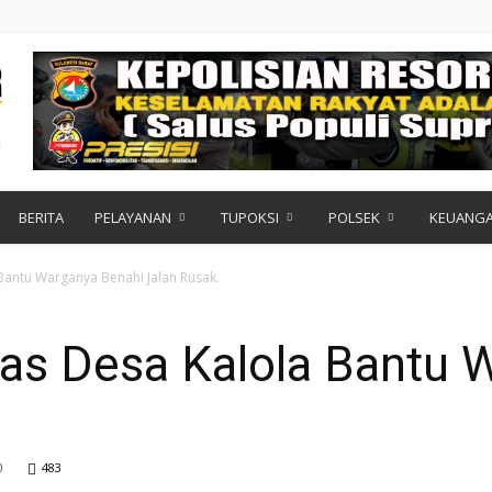
BERITA
PELAYANAN
TUPOKSI
POLSEK
KEUANG
antu Warganya Benahi Jalan Rusak.
s Desa Kalola Bantu 
0
483