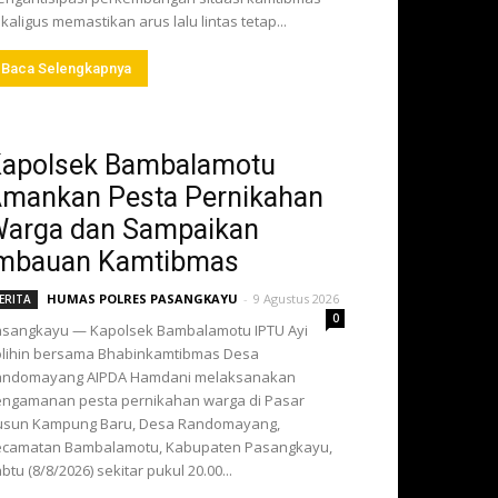
kaligus memastikan arus lalu lintas tetap...
Baca Selengkapnya
apolsek Bambalamotu
mankan Pesta Pernikahan
arga dan Sampaikan
mbauan Kamtibmas
HUMAS POLRES PASANGKAYU
-
9 Agustus 2026
ERITA
0
sangkayu — Kapolsek Bambalamotu IPTU Ayi
lihin bersama Bhabinkamtibmas Desa
andomayang AIPDA Hamdani melaksanakan
ngamanan pesta pernikahan warga di Pasar
usun Kampung Baru, Desa Randomayang,
ecamatan Bambalamotu, Kabupaten Pasangkayu,
btu (8/8/2026) sekitar pukul 20.00...