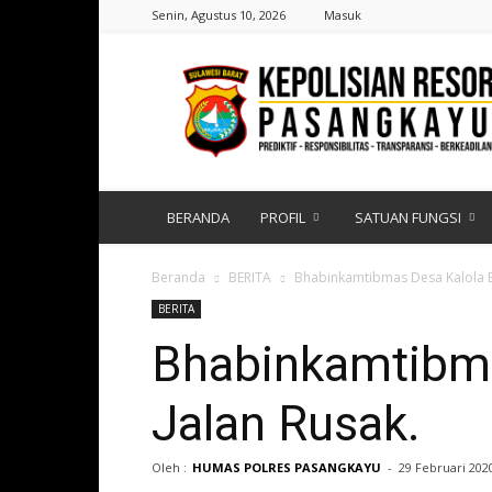
Senin, Agustus 10, 2026
Masuk
Polres
Pasangkayu
|
Sulawesi
Barat
BERANDA
PROFIL
SATUAN FUNGSI
Beranda
BERITA
Bhabinkamtibmas Desa Kalola B
BERITA
Bhabinkamtibma
Jalan Rusak.
Oleh :
HUMAS POLRES PASANGKAYU
-
29 Februari 202