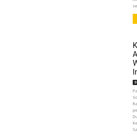
se
K
A
W
I
B
Pa
So
R
pe
D
K
Sa