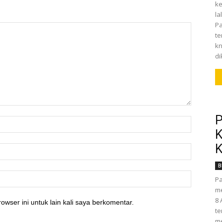
ke
la
Pa
t
kn
di
P
K
K
B
Pa
me
8 
owser ini untuk lain kali saya berkomentar.
te
me