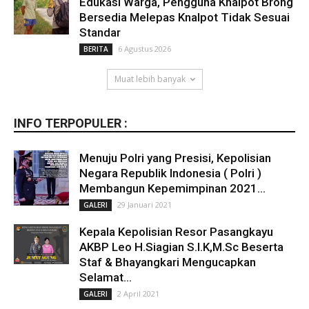
Edukasi Warga, Pengguna Knalpot Brong
Bersedia Melepas Knalpot Tidak Sesuai
Standar
6 Agustus 2026
BERITA
Muat lebih banyak
INFO TERPOPULER :
Menuju Polri yang Presisi, Kepolisian
Negara Republik Indonesia ( Polri )
Membangun Kepemimpinan 2021...
29 Januari 2021
GALERI
Kepala Kepolisian Resor Pasangkayu
AKBP Leo H.Siagian S.I.K,M.Sc Beserta
Staf & Bhayangkari Mengucapkan
Selamat...
2 April 2021
GALERI