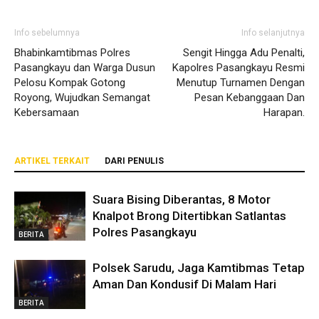
Info sebelumnya
Info selanjutnya
Bhabinkamtibmas Polres
Sengit Hingga Adu Penalti,
Pasangkayu dan Warga Dusun
Kapolres Pasangkayu Resmi
Pelosu Kompak Gotong
Menutup Turnamen Dengan
Royong, Wujudkan Semangat
Pesan Kebanggaan Dan
Kebersamaan
Harapan.
ARTIKEL TERKAIT
DARI PENULIS
Suara Bising Diberantas, 8 Motor
Knalpot Brong Ditertibkan Satlantas
Polres Pasangkayu
BERITA
Polsek Sarudu, Jaga Kamtibmas Tetap
Aman Dan Kondusif Di Malam Hari
BERITA