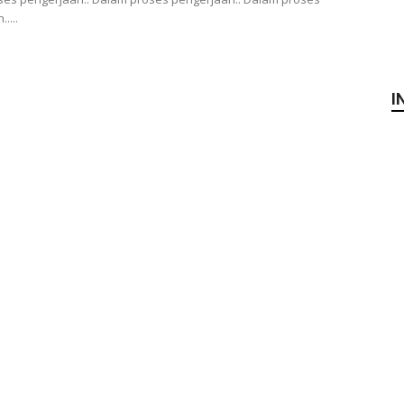
....
I