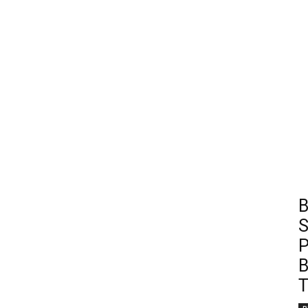
B
S
P
B
T