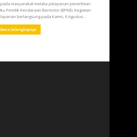
pada masyarakat melalui pelayanan penerbitan
ku Pemilik Kendaraan Bermotor (BPKB). Kegiatan
layanan berlangsung pada Kamis, 6 Agustus...
Baca Selengkapnya