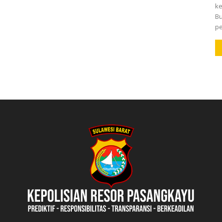
ke
Bu
pe