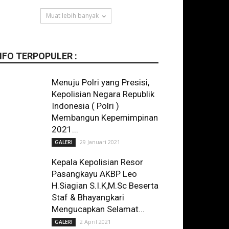
Muat lebih banyak
NFO TERPOPULER :
Menuju Polri yang Presisi,
Kepolisian Negara Republik
Indonesia ( Polri )
Membangun Kepemimpinan
2021...
29 Januari 2021
GALERI
Kepala Kepolisian Resor
Pasangkayu AKBP Leo
H.Siagian S.I.K,M.Sc Beserta
Staf & Bhayangkari
Mengucapkan Selamat...
2 April 2021
GALERI