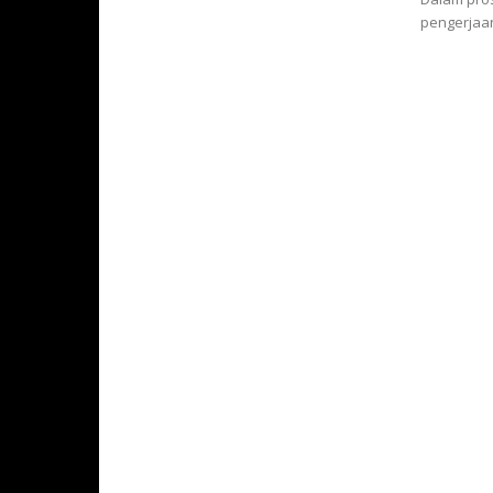
pengerjaan.