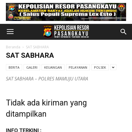
Beranda
SAT SABHARA
SAT SABHARA
BERITA
GALERI
KEUANGAN
PELAYANAN
POLSEK
SAT SABHARA – POLRES MAMUJU UTARA
Tidak ada kiriman yang
ditampilkan
INFO TERKINI :