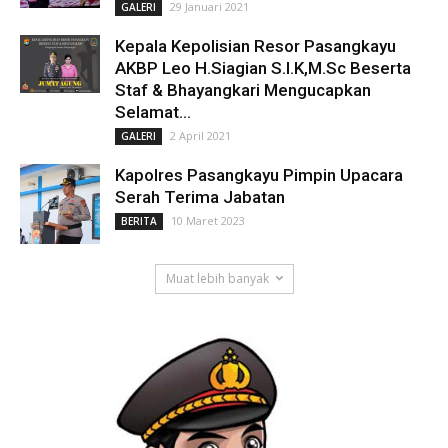
29 Januari 2021
GALERI
Kepala Kepolisian Resor Pasangkayu
AKBP Leo H.Siagian S.I.K,M.Sc Beserta
Staf & Bhayangkari Mengucapkan
Selamat...
2 April 2021
GALERI
Kapolres Pasangkayu Pimpin Upacara
Serah Terima Jabatan
10 Maret 2023
BERITA
Muat lebih banyak