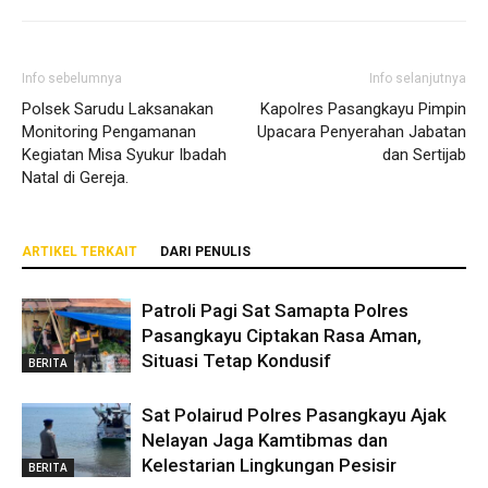
Info sebelumnya
Info selanjutnya
Polsek Sarudu Laksanakan
Kapolres Pasangkayu Pimpin
Monitoring Pengamanan
Upacara Penyerahan Jabatan
Kegiatan Misa Syukur Ibadah
dan Sertijab
Natal di Gereja.
ARTIKEL TERKAIT
DARI PENULIS
Patroli Pagi Sat Samapta Polres
Pasangkayu Ciptakan Rasa Aman,
Situasi Tetap Kondusif
BERITA
Sat Polairud Polres Pasangkayu Ajak
Nelayan Jaga Kamtibmas dan
Kelestarian Lingkungan Pesisir
BERITA