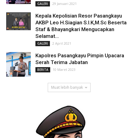
29 Januari 2021
GALERI
Kepala Kepolisian Resor Pasangkayu
AKBP Leo H.Siagian S.I.K,M.Sc Beserta
Staf & Bhayangkari Mengucapkan
Selamat...
2 April 2021
GALERI
Kapolres Pasangkayu Pimpin Upacara
Serah Terima Jabatan
10 Maret 2023
BERITA
Muat lebih banyak