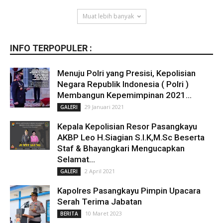
Muat lebih banyak
INFO TERPOPULER :
Menuju Polri yang Presisi, Kepolisian
Negara Republik Indonesia ( Polri )
Membangun Kepemimpinan 2021...
29 Januari 2021
GALERI
Kepala Kepolisian Resor Pasangkayu
AKBP Leo H.Siagian S.I.K,M.Sc Beserta
Staf & Bhayangkari Mengucapkan
Selamat...
2 April 2021
GALERI
Kapolres Pasangkayu Pimpin Upacara
Serah Terima Jabatan
10 Maret 2023
BERITA