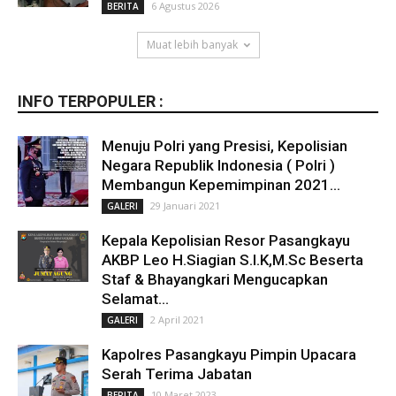
6 Agustus 2026
BERITA
Muat lebih banyak
INFO TERPOPULER :
Menuju Polri yang Presisi, Kepolisian
Negara Republik Indonesia ( Polri )
Membangun Kepemimpinan 2021...
29 Januari 2021
GALERI
Kepala Kepolisian Resor Pasangkayu
AKBP Leo H.Siagian S.I.K,M.Sc Beserta
Staf & Bhayangkari Mengucapkan
Selamat...
2 April 2021
GALERI
Kapolres Pasangkayu Pimpin Upacara
Serah Terima Jabatan
10 Maret 2023
BERITA