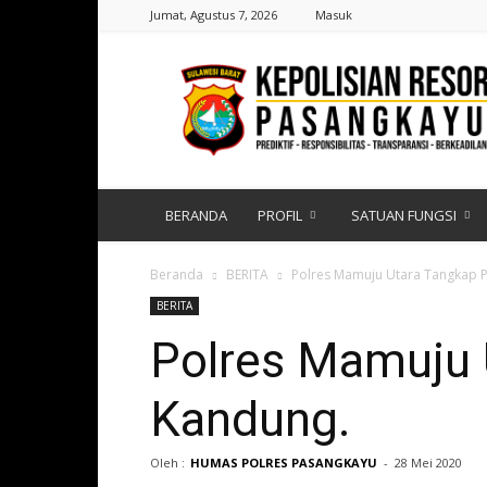
Jumat, Agustus 7, 2026
Masuk
Polres
Pasangkayu
|
Sulawesi
Barat
BERANDA
PROFIL
SATUAN FUNGSI
Beranda
BERITA
Polres Mamuju Utara Tangkap 
BERITA
Polres Mamuju 
Kandung.
Oleh :
HUMAS POLRES PASANGKAYU
-
28 Mei 2020