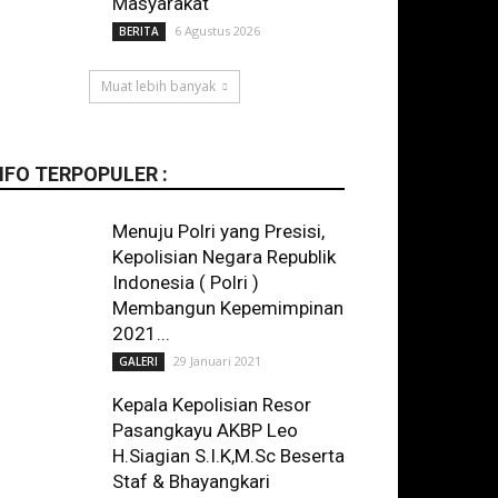
Masyarakat
6 Agustus 2026
BERITA
Muat lebih banyak
NFO TERPOPULER :
Menuju Polri yang Presisi,
Kepolisian Negara Republik
Indonesia ( Polri )
Membangun Kepemimpinan
2021...
29 Januari 2021
GALERI
Kepala Kepolisian Resor
Pasangkayu AKBP Leo
H.Siagian S.I.K,M.Sc Beserta
Staf & Bhayangkari