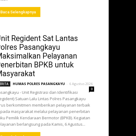
Baca Selengkapnya
nit Regident Sat Lantas
olres Pasangkayu
aksimalkan Pelayanan
enerbitan BPKB untuk
asyarakat
HUMAS POLRES PASANGKAYU
-
6 Agustus 2026
ERITA
0
sangkayu - Unit Registrasi dan Identifikasi
egident) Satuan Lalu Lintas Polres Pasangkayu
rus berkomitmen memberikan pelayanan terbaik
pada masyarakat melalui pelayanan penerbitan
ku Pemilik Kendaraan Bermotor (BPKB). Kegiatan
layanan berlangsung pada Kamis, 6 Agustus...