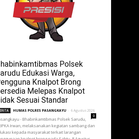
habinkamtibmas Polsek
arudu Edukasi Warga,
engguna Knalpot Brong
ersedia Melepas Knalpot
idak Sesuai Standar
HUMAS POLRES PASANGKAYU
-
6 Agustus 2026
ERITA
0
sangkayu - Bhabinkamtibmas Polsek Sarudu,
IPKA Irwan, melaksanakan kegiatan sambang dan
ukasi kepada masyarakat terkait larangan
nggunaan knalpot brong pada Sabtu, 8 Agustus