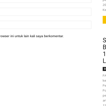
20
Ke
owser ini untuk lain kali saya berkomentar.
S
B
1
L
B
P
k
Pe
Po
pe
an
11