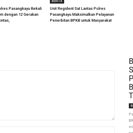
BERITA
olres Pasangkayu Bekali
Unit Regident Sat Lantas Polres
am dengan 12 Gerakan
Pasangkayu Maksimalkan Pelayanan
intas,
Penerbitan BPKB untuk Masyarakat
B
S
P
B
T
B
Pa
BR
ed
pe