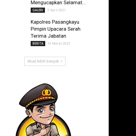
Mengucapkan Selamat...
2 April 2021
GALERI
Kapolres Pasangkayu
Pimpin Upacara Serah
Terima Jabatan
10 Maret 2023
BERITA
Muat lebih banyak