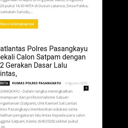
26 pukul 14.30 WITA di Dusun Latansa, Desa Patika,
camatan Sarudu,...
Baca Selengkapnya
atlantas Polres Pasangkayu
ekali Calon Satpam dengan
2 Gerakan Dasar Lalu
intas,
HUMAS POLRES PASANGKAYU
-
6 Agustus 2026
ERITA
0
ASANGKAYU - Dalam rangka meningkatkan
emampuan dan profesionalisme Satuan
ngamanan (Satpam), Unit Kamsel Sat Lantas
lres Pasangkayu memberikan edukasi serta
latihan pengaturan lalu lintas kepada para calon
ggota Satpam, Kamis (6/8/2026) sekitar pukul
.00...