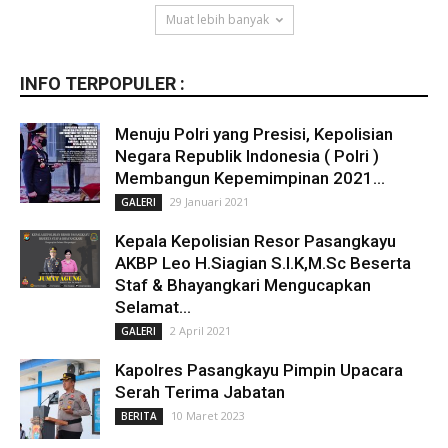
Muat lebih banyak
INFO TERPOPULER :
Menuju Polri yang Presisi, Kepolisian
Negara Republik Indonesia ( Polri )
Membangun Kepemimpinan 2021...
29 Januari 2021
GALERI
Kepala Kepolisian Resor Pasangkayu
AKBP Leo H.Siagian S.I.K,M.Sc Beserta
Staf & Bhayangkari Mengucapkan
Selamat...
2 April 2021
GALERI
Kapolres Pasangkayu Pimpin Upacara
Serah Terima Jabatan
10 Maret 2023
BERITA