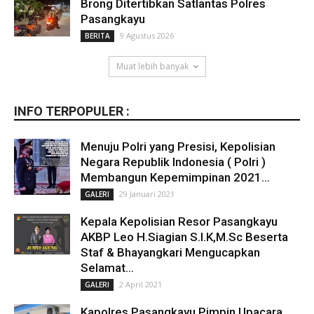
Brong Ditertibkan Satlantas Polres
Pasangkayu
9 Agustus 2026
BERITA
Muat lebih banyak
INFO TERPOPULER :
Menuju Polri yang Presisi, Kepolisian
Negara Republik Indonesia ( Polri )
Membangun Kepemimpinan 2021...
29 Januari 2021
GALERI
Kepala Kepolisian Resor Pasangkayu
AKBP Leo H.Siagian S.I.K,M.Sc Beserta
Staf & Bhayangkari Mengucapkan
Selamat...
2 April 2021
GALERI
Kapolres Pasangkayu Pimpin Upacara