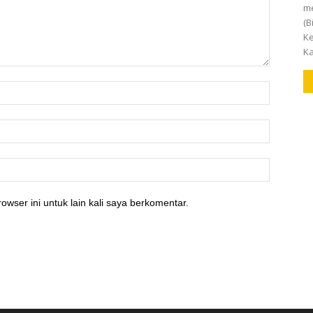
m
(B
Ke
Ka
owser ini untuk lain kali saya berkomentar.