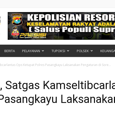
BERITA
PELAYANAN
TUPOKSI
POLSEK
KEUANG
bcarlantas Ops Ketupat Polres Pasangkayu Laksanakan Pengaturan di Sore...
, Satgas Kamseltibcarl
 Pasangkayu Laksanaka