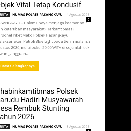
bjek Vital Tetap Kondusif
HUMAS POLRES PASANGKAYU
-
4 Agustus 2026
ERITA
0
ASANGKAYU – Dalam upaya menjaga keamanan
n ketertiban masyarakat (Harkamtibmas),
rsonel Piket Mako Polsek Pasangkayu
laksanakan Patroli Blue Light pada Senin malam, 3
ustus 2026, mulai pukul 20.00 WITA di sejumlah titik
wan gangguan...
Baca Selengkapnya
habinkamtibmas Polsek
arudu Hadiri Musyawarah
esa Rembuk Stunting
ahun 2026
HUMAS POLRES PASANGKAYU
-
3 Agustus 2026
ERITA