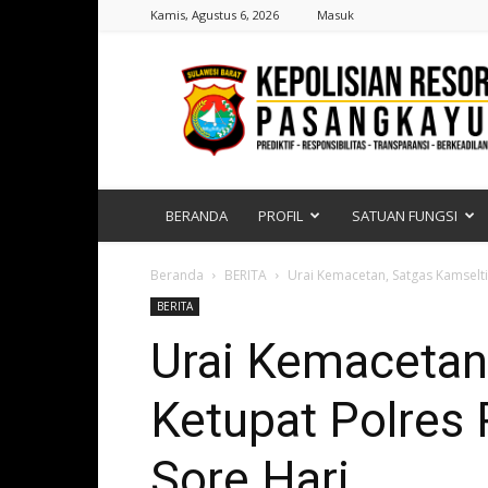
Kamis, Agustus 6, 2026
Masuk
Polres
Pasangkayu
|
Sulawesi
Barat
BERANDA
PROFIL
SATUAN FUNGSI
Beranda
BERITA
Urai Kemacetan, Satgas Kamselti
BERITA
Urai Kemacetan
Ketupat Polres
Sore Hari