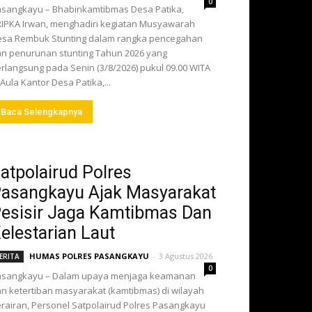
0
sangkayu – Bhabinkamtibmas Desa Patika,
IPKA Irwan, menghadiri kegiatan Musyawarah
sa Rembuk Stunting dalam rangka pencegahan
n penurunan stunting Tahun 2026 yang
rlangsung pada Senin (3/8/2026) pukul 09.00 WITA
 Aula Kantor Desa Patika,...
Baca Selengkapnya
atpolairud Polres
asangkayu Ajak Masyarakat
esisir Jaga Kamtibmas Dan
elestarian Laut
HUMAS POLRES PASANGKAYU
-
3 Agustus 2026
ERITA
0
asangkayu – Dalam upaya menjaga keamanan
n ketertiban masyarakat (kamtibmas) di wilayah
rairan, Personel Satpolairud Polres Pasangkayu