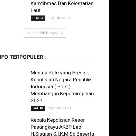
Kamtibmas Dan Kelestarian
Laut
3 Agustus 2026
BERITA
Muat lebih banyak
NFO TERPOPULER :
Menuju Polri yang Presisi,
Kepolisian Negara Republik
Indonesia ( Polri )
Membangun Kepemimpinan
2021...
29 Januari 2021
GALERI
Kepala Kepolisian Resor
Pasangkayu AKBP Leo
H.Siagian S.I.K,M.Sc Beserta