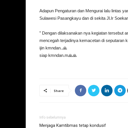
Adapun Pengaturan dan Mengurai lalu lintas yan
Sulawesi Pasangkayu dan di sekita Jl.Ir Soe
” Dengan dilaksanakan nya kegiatan tersebut aru
mencegah terjadinya kemacetan di seputaran 
ijin kmndan..🙏
siap kmndan.m🙏🙏
Share
Info sebelumnya
Menjaga Kamtibmas tetap kondusif