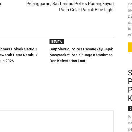
r
Pelanggaran, Sat Lantas Polres Pasangkayun
Pa
Rutin Gelar Patroli Blue Light
BR
De
da
be
di
BERITA
ibmas Polsek Sarudu
Satpolairud Polres Pasangkayu Ajak
yawarah Desa Rembuk
Masyarakat Pesisir Jaga Kamtibmas
hun 2026
Dan Kelestarian Laut
S
P
P
K
B
P
da
pe