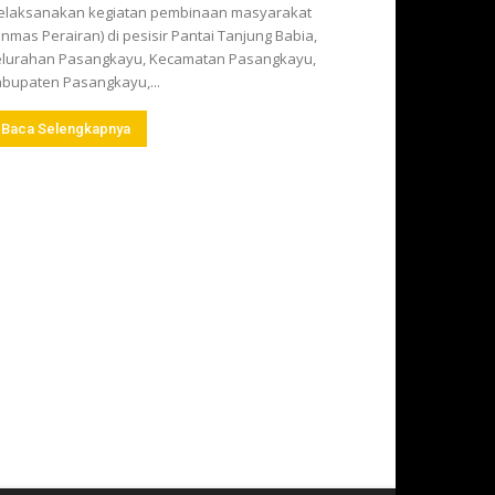
elaksanakan kegiatan pembinaan masyarakat
inmas Perairan) di pesisir Pantai Tanjung Babia,
lurahan Pasangkayu, Kecamatan Pasangkayu,
bupaten Pasangkayu,...
Baca Selengkapnya