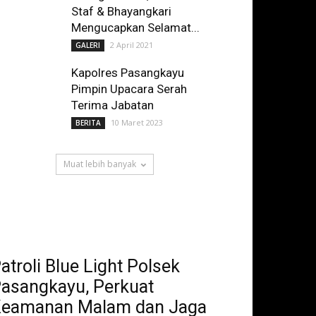
Staf & Bhayangkari
Mengucapkan Selamat...
2 April 2021
GALERI
Kapolres Pasangkayu
Pimpin Upacara Serah
Terima Jabatan
10 Maret 2023
BERITA
Muat lebih banyak
atroli Blue Light Polsek
asangkayu, Perkuat
eamanan Malam dan Jaga