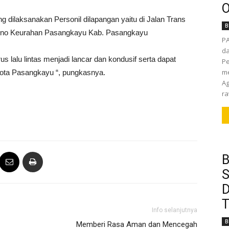
O
g dilaksanakan Personil dilapangan yaitu di Jalan Trans
B
karno Keurahan Pasangkayu Kab. Pasangkayu
P
da
s lalu lintas menjadi lancar dan kondusif serta dapat
Pe
me
kota Pasangkayu “, pungkasnya.
Ag
ra
B
S
D
T
Info selanjutnya
B
Memberi Rasa Aman dan Mencegah